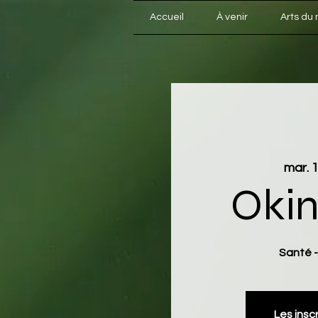
Accueil
À venir
Arts du
mar. 
Oki
Santé - 
Les insc