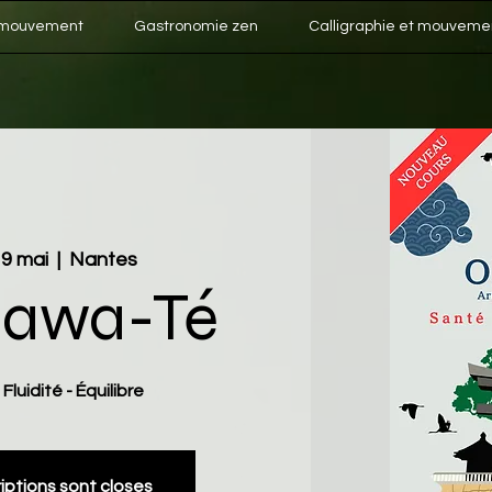
 mouvement
Gastronomie zen
Calligraphie et mouveme
19 mai
  |  
Nantes
nawa-Té
Fluidité - Équilibre
riptions sont closes