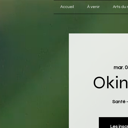
Accueil
À venir
Arts du
mar. 0
Oki
Santé - 
Les insc