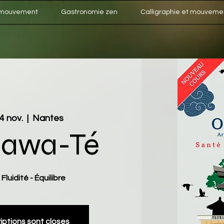
 mouvement
Gastronomie zen
Calligraphie et mouveme
4 nov.
  |  
Nantes
nawa-Té
Fluidité - Équilibre
riptions sont closes